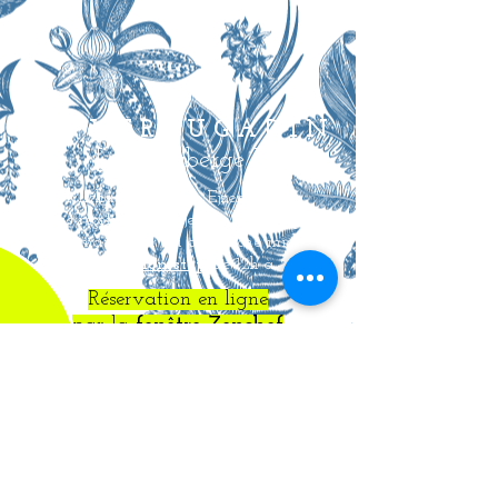
L E V E R T U G A D I N
[ néo-auberge ]
Michaël & Emilie Ejzenbaum
vous reçoivent à déjeuner et à souper
du mardi soir au dimanche midi
Le Samedi,
non-stop
de 12h à 22h
Réservation en ligne
par la
fenêtre Zenchef
qui s'est ouverte ou sur
Google
ou par
téléphone au
03 44 57
03 19
44 rue du Connétable
60500 Chantilly